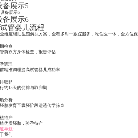
设备展示5
设备展示6
试管婴儿流程
全维度辅助生殖解决方案，全程多对一跟踪服务，吃住医一体，全方位保
期检查
管前双方身体检查，报告评估
孕调理
前精准调理提高试管婴儿成功率
排取卵
行约13天的促排与取卵期
胎分析
胚胎发育至囊胚阶段进遗传学筛查
植待产
植优质胚胎，验孕待产
速导航:
于我们