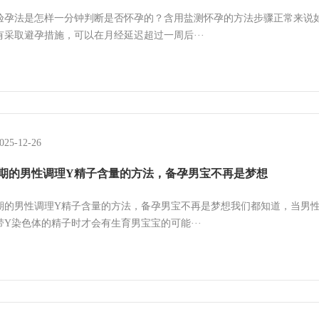
骤
验孕法是怎样一分钟判断是否怀孕的？含用盐测怀孕的方法步骤正常来说
有采取避孕措施，可以在月经延迟超过一周后···
025-12-26
期的男性调理Y精子含量的方法，备孕男宝不再是梦想
期的男性调理Y精子含量的方法，备孕男宝不再是梦想我们都知道，当男
带Y染色体的精子时才会有生育男宝宝的可能···