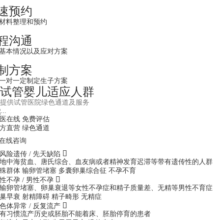
速预约
材料整理和预约
程沟通
基本情况以及应对方案
制方案
一对一定制定生子方案
试管婴儿适应人群
提供试管医院绿色通道及服务
医在线 免费评估
方直营
绿色通道
在线咨询

风险遗传 / 先天缺陷
地中海贫血、唐氏综合、血友病或者精神发育迟滞等带有遗传性的人群
殊群体
输卵管堵塞
多囊卵巢综合征
不孕不育

性不孕 / 男性不孕
输卵管堵塞、卵巢衰退等女性不孕症和精子质量差、无精等男性不育症
巢早衰
射精障碍
精子畸形
无精症

色体异常 / 反复流产
有习惯流产历史或胚胎不能着床、胚胎停育的患者