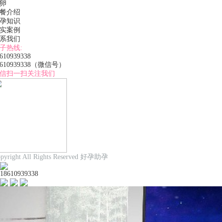
卵
餐介绍
孕知识
实案例
系我们
子热线:
610939338
610939338
（微信号）
信扫一扫关注我们
pyright All Rights Reserved 好孕助孕
18610939338