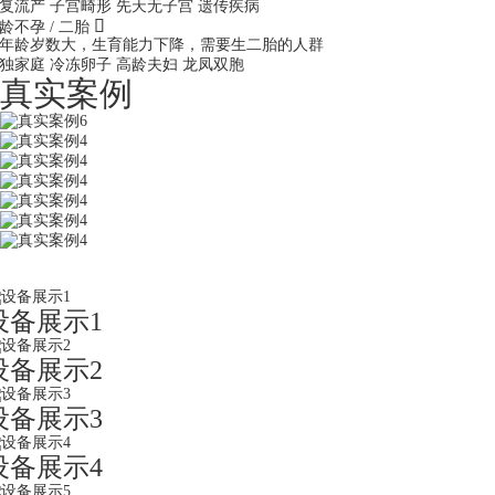
复流产
子宫畸形
先天无子宫
遗传疾病

龄不孕 / 二胎
年龄岁数大，生育能力下降，需要生二胎的人群
独家庭
冷冻卵子
高龄夫妇
龙凤双胞
真实案例
设备展示1
设备展示2
设备展示3
设备展示4