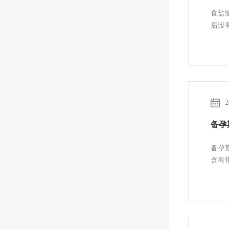
法步
食盐
后没
2
备孕
备孕
含有