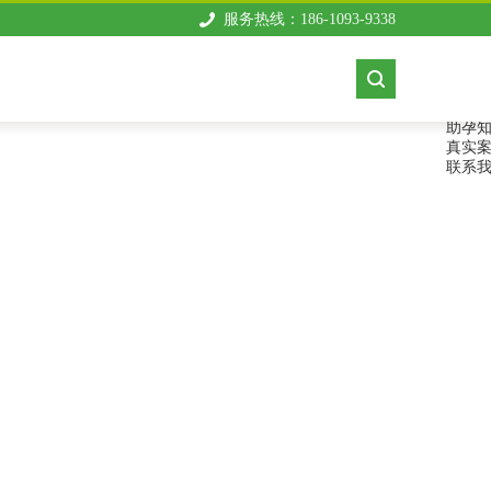
服务热线：186-1093-9338
首页
关于
供卵
套餐
助孕
真实
联系