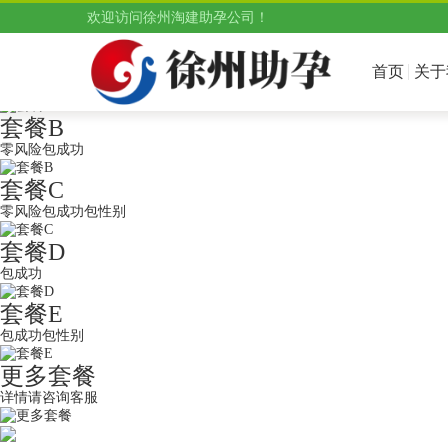
好孕试管助孕直营机构，提供三代试管供卵选性别服务
好孕助孕
欢迎访问徐州淘建助孕公司！
好孕助孕 送子热线: 18610939338 微信：18610939338
套餐A
首页
关于
全委托助孕
套餐B
零风险包成功
套餐C
零风险包成功包性别
套餐D
包成功
套餐E
包成功包性别
更多套餐
详情请咨询客服